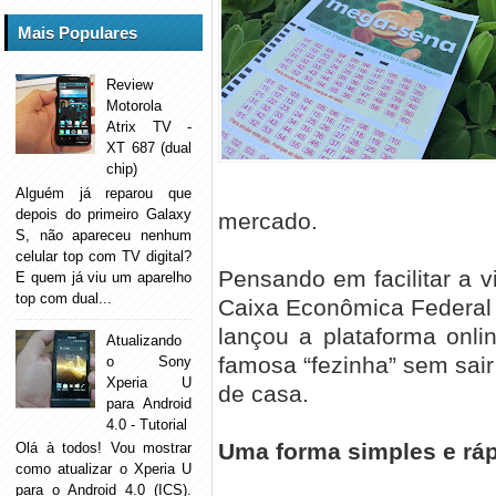
Mais Populares
Review
Motorola
Atrix TV -
XT 687 (dual
chip)
Alguém já reparou que
depois do primeiro Galaxy
mercado.
S, não apareceu nenhum
celular top com TV digital?
Pensando em facilitar a 
E quem já viu um aparelho
top com dual...
Caixa Econômica Federal
lançou a plataforma onli
Atualizando
famosa “fezinha” sem sair
o Sony
Xperia U
de casa.
para Android
4.0 - Tutorial
Uma forma simples e rá
Olá à todos! Vou mostrar
como atualizar o Xperia U
para o Android 4.0 (ICS).