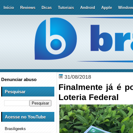
Início
Reviews
Dicas
Tutoriais
Android
Apple
Window
31/08/2018
Denunciar abuso
Finalmente já é p
Pesquisar
Loteria Federal
Acesse no YouTube
Brasiligeeks