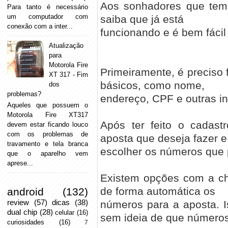
Aos sonhadores que tem 
Para tanto é necessário
um computador com
saiba que já está
conexão com a inter...
funcionando e é bem fácil d
Atualização
para
Motorola Fire
Primeiramente, é preciso 
XT 317 - Fim
básicos, como nome,
dos
problemas?
endereço, CPF e outras i
Aqueles que possuem o
Motorola Fire XT317
Após ter feito o cadast
devem estar ficando louco
com os problemas de
aposta que deseja fazer e
travamento e tela branca
escolher os números que p
que o aparelho vem
aprese...
Existem opções com a ch
de forma automática os
android
(132)
review
(57)
dicas
(38)
números para a aposta. I
dual chip
(28)
celular
(16)
sem ideia de que número
curiosidades
(16)
7