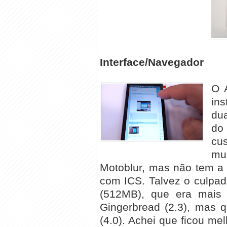
Interface/Navegador
O 
in
dua
do
cus
mu
Motoblur, mas não tem a 
com ICS. Talvez o culpa
(512MB), que era mais 
Gingerbread (2.3), mas q
(4.0). Achei que ficou me