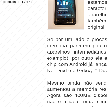
estam
polegadas
(11)
xt317
(6)
caracte
aparelh
também
original.
Se por um lado o proces
memória parecem pouco
aparelhos intermediári
exemplo), por outro ele 
chip com Android já lanç
Net Dual e o Galaxy Y Du
Mesmo ainda não sendo 
aumentou a memória rese
Agora são 400MB dispon
não é o ideal, mas é m