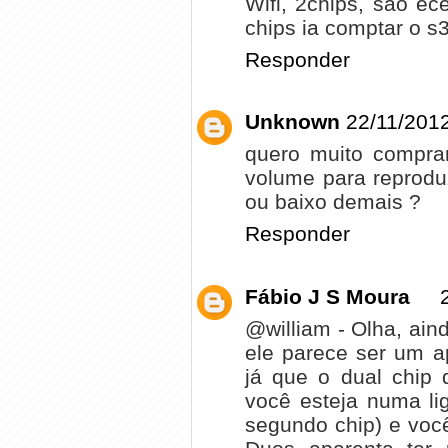
Wifi, 2chips, são ec
chips ia comptar o s
Responder
Unknown
22/11/2012
quero muito compra
volume para reproduz
ou baixo demais ?
Responder
Fábio J S Moura
@william - Olha, ain
ele parece ser um a
já que o dual chip 
você esteja numa li
segundo chip) e você