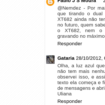
Fábio J S Moura
@Nemdez - Por mais
que tirando o dual
XT682 ainda não tem
no futuro, quem sa
o XT682, nem o 
gravando no máximo
Responder
Gataria
28/10/2012, 
Olha, a luz azul qu
não tem mais nenh
observei isso, e a
texto ela começa e f
de mensagens e abri-
Uliana
Responder