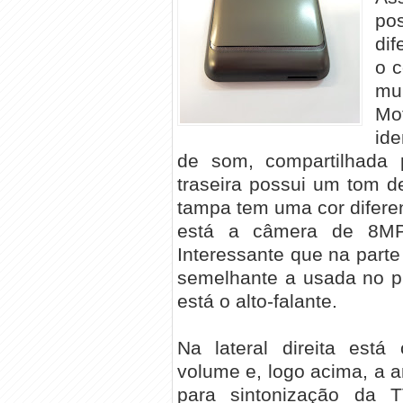
po
dif
o c
mu
Mo
ide
de som, compartilhada 
traseira possui um tom d
tampa tem uma cor diferen
está a câmera de 8MP,
Interessante que na parte 
semelhante a usada no p
está o alto-falante.
Na lateral direita está
volume e, logo acima, a 
para sintonização da 