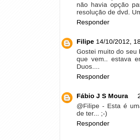
não havia opção pa
resolução de dvd. U
Responder
Filipe
14/10/2012, 1
Gostei muito do seu
que vem.. estava e
Duos....
Responder
Fábio J S Moura
@Filipe - Esta é um
de ter... ;-)
Responder