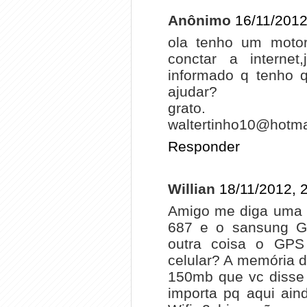
Anônimo
16/11/2012
ola tenho um motor
conctar a internet
informado q tenho 
ajudar?
grato.
waltertinho10@hotma
Responder
Willian
18/11/2012, 
Amigo me diga uma c
687 e o sansung Ga
outra coisa o GPS
celular? A memória 
150mb que vc disse 
importa pq aqui ain