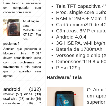
Para tanto é necessário
Tela TFT capacitiva 4
um computador com
Proc. single core 1G
conexão com a inter...
RAM 512MB + Mem. f
Atualização
Cartão microSD de 4G
para
Câm.tras. 8MP c/ auto
Motorola Fire
XT 317 - Fim
Android 4.0.4
dos
3G HSDPA, wi-fi b/g/n,
problemas?
Bateria de 1700mAh
Aqueles que possuem o
Motorola Fire XT317
Versões single chip (
devem estar ficando louco
Dimensões:119.8 x 60
com os problemas de
Peso 129g
travamento e tela branca
que o aparelho vem
aprese...
Hardware/ Tela
android
(132)
O Atrix
review
(57)
dicas
(38)
um apar
dual chip
(28)
celular
(16)
superi
curiosidades
(16)
7