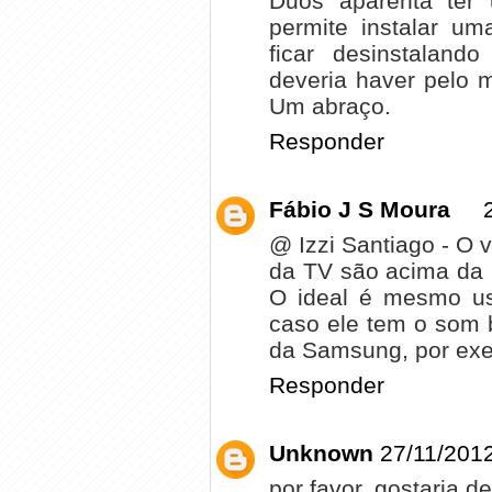
Duos aparenta ter
permite instalar u
ficar desinstaland
deveria haver pelo
Um abraço.
Responder
Fábio J S Moura
@ Izzi Santiago - O
da TV são acima da 
O ideal é mesmo us
caso ele tem o som 
da Samsung, por ex
Responder
Unknown
27/11/2012
por favor, gostaria d