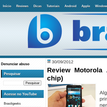
Início
Reviews
Dicas
Tutoriais
Android
Apple
Window
30/09/2012
Denunciar abuso
Review Motorola 
Pesquisar
chip)
Al
Acesse no YouTube
pr
Brasiligeeks
ne