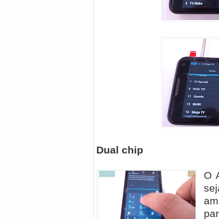
Dual chip
O 
se
am
pa