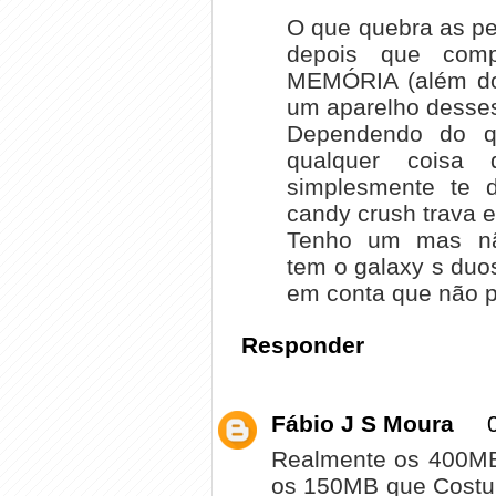
O que quebra as pe
depois que comp
MEMÓRIA (além do
um aparelho desses
Dependendo do q
qualquer coisa
simplesmente te d
candy crush trava e v
Tenho um mas nã
tem o galaxy s duo
em conta que não pos
Responder
Fábio J S Moura
Realmente os 400MB 
os 150MB que Costum