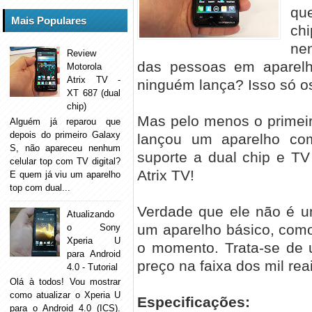
qu
Mais Populares
ch
ne
Review
das pessoas em aparelh
Motorola
Atrix TV -
ninguém lança? Isso só os
XT 687 (dual
chip)
Mas pelo menos o primei
Alguém já reparou que
depois do primeiro Galaxy
lançou um aparelho co
S, não apareceu nenhum
suporte a dual chip e TV 
celular top com TV digital?
Atrix TV!
E quem já viu um aparelho
top com dual...
Verdade que ele não é 
Atualizando
um aparelho básico, como
o Sony
Xperia U
o momento. Trata-se de 
para Android
preço na faixa dos mil rea
4.0 - Tutorial
Olá à todos! Vou mostrar
como atualizar o Xperia U
Especificações:
para o Android 4.0 (ICS).