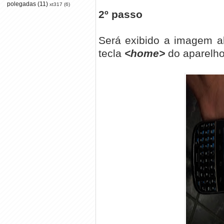
polegadas
(11)
xt317
(6)
2º passo
Será exibido a imagem a
tecla
<home>
do aparelho