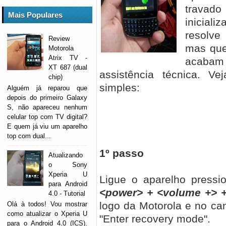
travado
Mais Populares
inicial
resolv
Review
mas que
Motorola
Atrix TV -
acabam 
XT 687 (dual
assistência técnica. 
chip)
simples:
Alguém já reparou que
depois do primeiro Galaxy
S, não apareceu nenhum
celular top com TV digital?
E quem já viu um aparelho
top com dual...
1º passo
Atualizando
o Sony
Xperia U
Ligue o aparelho pressi
para Android
<power> + <volume +> +
4.0 - Tutorial
logo da Motorola e no c
Olá à todos! Vou mostrar
como atualizar o Xperia U
"Enter recovery mode".
para o Android 4.0 (ICS).