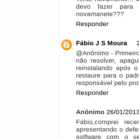
devo fazer para 
novamanete???
Responder
Fábio J S Moura
@Anônimo - Primeiro
não resolver, apag
reinstalando após o
restaure para o pad
responsável pelo pr
Responder
Anônimo
26/01/2013
Fabio,comprei rec
apresentando o defeit
sotfware com o se