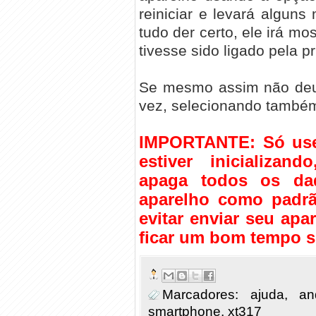
reiniciar e levará alguns 
tudo der certo, ele irá mo
tivesse sido ligado pela p
Se mesmo assim não deu 
vez, selecionando també
IMPORTANTE: Só use 
estiver inicializan
apaga todos os da
aparelho como padrã
evitar enviar seu apa
ficar um bom tempo s
Marcadores:
ajuda
,
an
smartphone
,
xt317