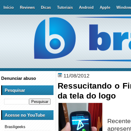
Início
Reviews
Dicas
Tutoriais
Android
Apple
Window
11/08/2012
Denunciar abuso
Ressucitando o Fi
Pesquisar
da tela do logo
Acesse no YouTube
Recent
Brasiligeeks
apresen