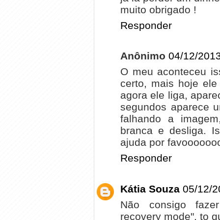
muito obrigado !
Responder
Anônimo
04/12/2013
O meu aconteceu iss
certo, mais hoje el
agora ele liga, apar
segundos aparece un
falhando a imagem,
branca e desliga. 
ajuda por favooooooo
Responder
Kátia Souza
05/12/2
Não consigo faze
recovery mode", to qu