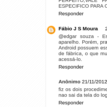
PERFEITO,VALE 
ESPECIFICO PARA 
Responder
Fábio J S Moura
@edgar souza - Es
aparelho. Porém, pr
Android possuem ess
de fábrica, o que m
acessá-lo.
Responder
Anônimo
21/11/2012
fiz os dois procedi
nao sai da tela do lo
Responder