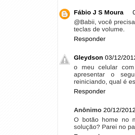
Fábio J S Moura
@Babii, você precis
teclas de volume.
Responder
Gleydson
03/12/201
o meu celular co
apresentar o segu
reiniciando, qual é 
Responder
Anônimo
20/12/2012
O botão home no me
solução? Parei no pa