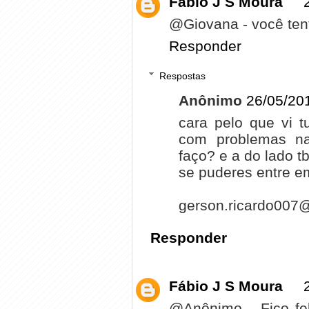
Fábio J S Moura
@Giovana - você tent
Responder
Respostas
Anônimo
26/05/20
cara pelo que vi t
com problemas n
faço? e a do lado 
se puderes entre e
gerson.ricardo007
Responder
Fábio J S Moura
@Anônimo - Fico fe