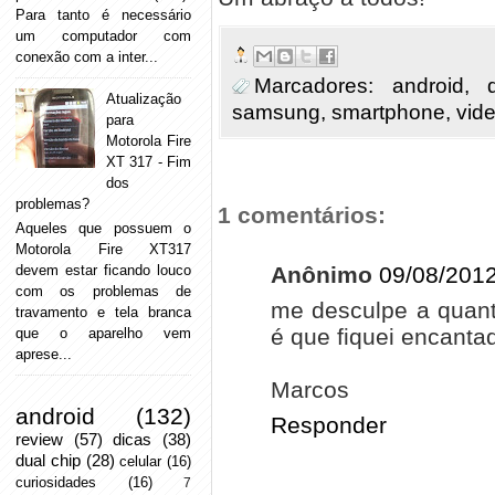
Para tanto é necessário
um computador com
conexão com a inter...
Marcadores:
android
,
Atualização
samsung
,
smartphone
,
vid
para
Motorola Fire
XT 317 - Fim
dos
problemas?
1 comentários:
Aqueles que possuem o
Motorola Fire XT317
devem estar ficando louco
Anônimo
09/08/2012
com os problemas de
me desculpe a quant
travamento e tela branca
é que fiquei encanta
que o aparelho vem
aprese...
Marcos
android
(132)
Responder
review
(57)
dicas
(38)
dual chip
(28)
celular
(16)
curiosidades
(16)
7