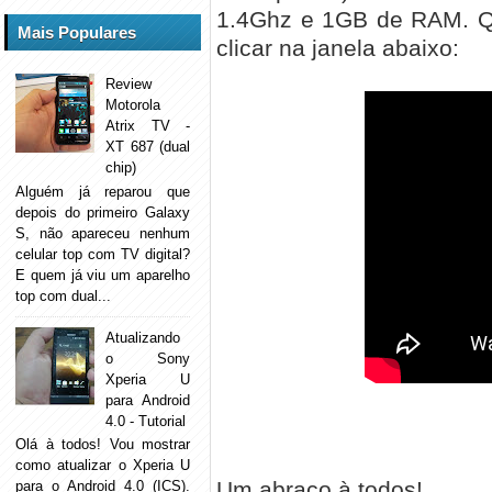
1.4Ghz e 1GB de RAM. Qu
Mais Populares
clicar na janela abaixo:
Review
Motorola
Atrix TV -
XT 687 (dual
chip)
Alguém já reparou que
depois do primeiro Galaxy
S, não apareceu nenhum
celular top com TV digital?
E quem já viu um aparelho
top com dual...
Atualizando
o Sony
Xperia U
para Android
4.0 - Tutorial
Olá à todos! Vou mostrar
como atualizar o Xperia U
Um abraço à todos!
para o Android 4.0 (ICS).