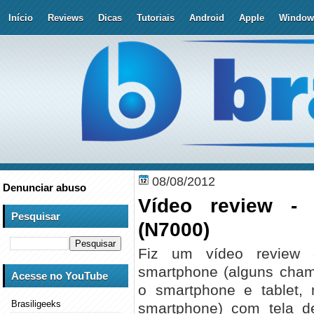
Início
Reviews
Dicas
Tutoriais
Android
Apple
Window
08/08/2012
Denunciar abuso
Vídeo review -
Pesquisar
(N7000)
Fiz um vídeo review
smartphone (alguns cham
Acesse no YouTube
o smartphone e tablet
Brasiligeeks
smartphone) com tela de