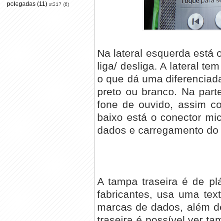
polegadas
(11)
xt317
(6)
Na lateral esquerda está 
liga/ desliga. A lateral te
o que dá uma diferenciad
preto ou branco. Na part
fone de ouvido, assim c
baixo está o conector mi
dados e carregamento do 
A tampa traseira é de pl
fabricantes, usa uma tex
marcas de dados, além d
traseira é possível ver t