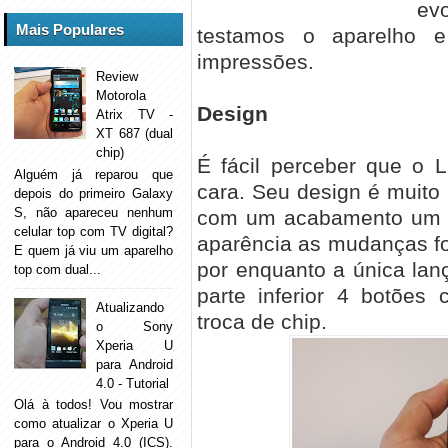
evo
Mais Populares
testamos o aparelho 
impressões.
Review
Motorola
Design
Atrix TV -
XT 687 (dual
chip)
É fácil perceber que o 
Alguém já reparou que
cara. Seu design é muito 
depois do primeiro Galaxy
S, não apareceu nenhum
com um acabamento um 
celular top com TV digital?
aparência as mudanças fo
E quem já viu um aparelho
por enquanto a única lan
top com dual...
parte inferior 4 botões 
Atualizando
troca de chip.
o Sony
Xperia U
para Android
4.0 - Tutorial
Olá à todos! Vou mostrar
como atualizar o Xperia U
para o Android 4.0 (ICS).