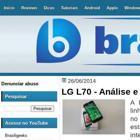
Início
Reviews
Dicas
Tutoriais
Android
Apple
Window
26/06/2014
Denunciar abuso
LG L70 - Análise e
Pesquisar
A 
lin
no 
Acesse no YouTube
es
in
Brasiligeeks