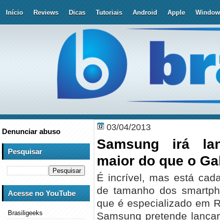
Início
Reviews
Dicas
Tutoriais
Android
Apple
Window
03/04/2013
Denunciar abuso
Samsung irá la
Pesquisar
maior do que o Gal
É incrível, mas está cada
de tamanho dos smartph
Acesse no YouTube
que é especializado em R
Brasiligeeks
Samsung pretende lançar