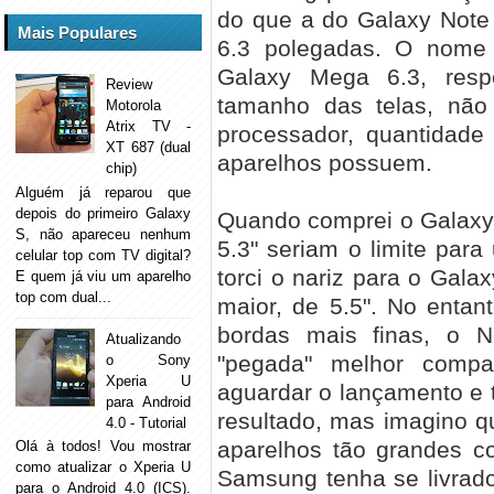
do que a do Galaxy Note
Mais Populares
6.3 polegadas. O nome
Galaxy Mega 6.3, res
Review
tamanho das telas, não 
Motorola
Atrix TV -
processador, quantidad
XT 687 (dual
aparelhos possuem.
chip)
Alguém já reparou que
depois do primeiro Galaxy
Quando comprei o Galaxy N
S, não apareceu nenhum
5.3" seriam o limite par
celular top com TV digital?
torci o nariz para o Gala
E quem já viu um aparelho
top com dual...
maior, de 5.5". No entan
bordas mais finas, o 
Atualizando
"pegada" melhor compa
o Sony
Xperia U
aguardar o lançamento e t
para Android
resultado, mas imagino 
4.0 - Tutorial
aparelhos tão grandes 
Olá à todos! Vou mostrar
como atualizar o Xperia U
Samsung tenha se livrad
para o Android 4.0 (ICS).