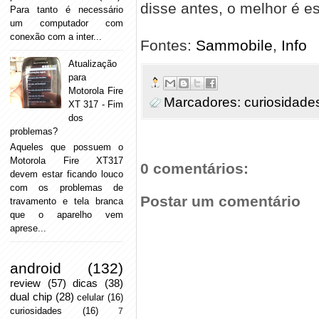
disse antes, o melhor é es
Para tanto é necessário
um computador com
conexão com a inter...
Fontes:
Sammobile
,
Info
Atualização
para
Motorola Fire
Marcadores:
curiosidade
XT 317 - Fim
dos
problemas?
Aqueles que possuem o
Motorola Fire XT317
0 comentários:
devem estar ficando louco
com os problemas de
Postar um comentário
travamento e tela branca
que o aparelho vem
aprese...
android
(132)
review
(57)
dicas
(38)
dual chip
(28)
celular
(16)
curiosidades
(16)
7