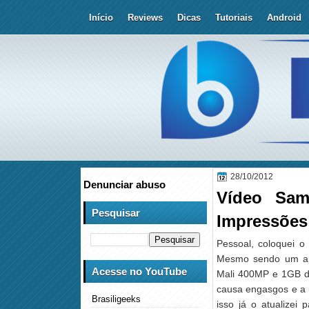
Início
Reviews
Dicas
Tutoriais
Android
28/10/2012
Denunciar abuso
Vídeo Sam
Pesquisar
Impressões
Pessoal, coloquei o
Mesmo sendo um apa
Acesse no YouTube
Mali 400MP e 1GB de
causa engasgos e a i
Brasiligeeks
isso já o atualizei