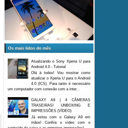
Os mais lidos do mês
Atualizando o Sony Xperia U para
Android 4.0 - Tutorial
Olá à todos! Vou mostrar como
atualizar o Xperia U para o Android
4.0 (ICS). Para tanto é necessário
um computador com conexão com a inter...
GALAXY A9 | 4 CÂMERAS
TRASEIRAS! UNBOXING E
IMPRESSÕES (VÍDEO)
Já estou com o Galaxy A9 em
mãos! Confira o vídeo com o
conteúdo da caixa e as primeiras impressões!