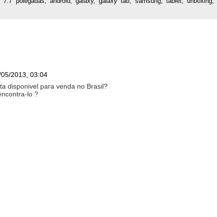
,
7.7 polegadas
,
android
,
galaxy
,
galaxy tab
,
samsung
,
tablet
,
unboxing
,
/05/2013, 03:04
sta disponivel para venda no Brasil?
ncontra-lo ?