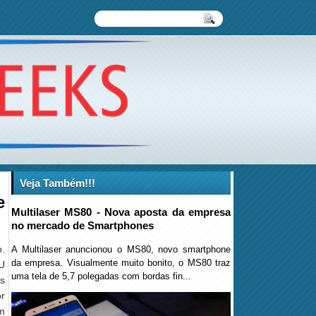
Veja Também!!!
e
Multilaser MS80 - Nova aposta da empresa
no mercado de Smartphones
o.
A Multilaser anuncionou o MS80, novo smartphone
da empresa. Visualmente muito bonito, o MS80 traz
U
uma tela de 5,7 polegadas com bordas fin...
s
or
um