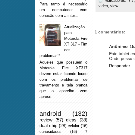
Marcadores:
7.7
Para tanto é necessário
video
,
view
um computador com
conexão com a inter...
Atualização
1 comentários:
para
Motorola Fire
XT 317 - Fim
Anônimo
15
dos
Este tablet e
problemas?
Onde posso e
Aqueles que possuem o
Responder
Motorola Fire XT317
devem estar ficando louco
com os problemas de
travamento e tela branca
que o aparelho vem
aprese...
android
(132)
review
(57)
dicas
(38)
dual chip
(28)
celular
(16)
curiosidades
(16)
7