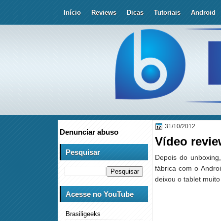
Início
Reviews
Dicas
Tutoriais
Android
31/10/2012
Denunciar abuso
Vídeo revie
Pesquisar
Depois do unboxing
fábrica com o Androi
deixou o tablet muit
Acesse no YouTube
Brasiligeeks