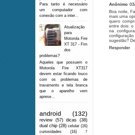
Para tanto é necessário
Anônimo
03
um computador com
Boa noite, F
conexão com a inter...
mais uma opi
quero compra
entre dois: 
Atualização
na configur
para
configuraçã
Motorola Fire
sugestão? De
XT 317 - Fim
Responder
dos
problemas?
Aqueles que possuem o
Motorola Fire XT317
devem estar ficando louco
com os problemas de
travamento e tela branca
que o aparelho vem
aprese...
android
(132)
review
(57)
dicas
(38)
dual chip
(28)
celular
(16)
curiosidades
(16)
7