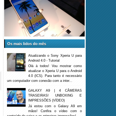
Os mais lidos do mês
Atualizando o Sony Xperia U para
Android 4.0 - Tutorial
Olá à todos! Vou mostrar como
atualizar o Xperia U para o Android
4.0 (ICS). Para tanto é necessário
um computador com conexão com a inter...
GALAXY A9 | 4 CÂMERAS
TRASEIRAS! UNBOXING E
IMPRESSÕES (VÍDEO)
Já estou com o Galaxy A9 em
mãos! Confira o vídeo com o
conteúdo da caixa e as primeiras impressões!