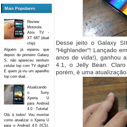
Mais Populares
Review
Motorola
Atrix TV -
XT 687 (dual
Desse jeito o Galaxy SI
chip)
"Highlander"! Lançado em
Alguém já reparou que
depois do primeiro Galaxy
anos de vida!), ganhou a 
S, não apareceu nenhum
4.1, o Jelly Bean. Clar
celular top com TV digital?
E quem já viu um aparelho
porém, é uma atualização 
top com dual...
Atualizando
o Sony
Xperia U
para Android
4.0 - Tutorial
Olá à todos! Vou mostrar
como atualizar o Xperia U
para o Android 4.0 (ICS).