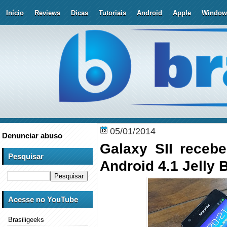
Início
Reviews
Dicas
Tutoriais
Android
Apple
Window
05/01/2014
Denunciar abuso
Galaxy SII recebe
Pesquisar
Android 4.1 Jelly 
Acesse no YouTube
Brasiligeeks