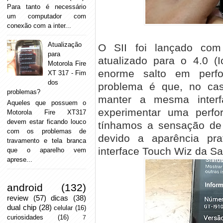
Para tanto é necessário
um computador com
conexão com a inter...
Atualização
O SII foi lançado com
para
atualizado para o 4.0 (
Motorola Fire
enorme salto em perfo
XT 317 - Fim
dos
problema é que, no ca
problemas?
manter a mesma inter
Aqueles que possuem o
experimentar uma perfo
Motorola Fire XT317
devem estar ficando louco
tínhamos a sensação de 
com os problemas de
devido a aparência pr
travamento e tela branca
interface Touch Wiz da Sa
que o aparelho vem
aprese...
android
(132)
review
(57)
dicas
(38)
dual chip
(28)
celular
(16)
curiosidades
(16)
7