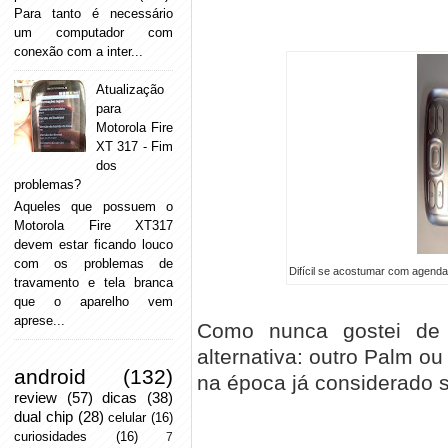
Para tanto é necessário
um computador com
conexão com a inter...
Atualização
para
Motorola Fire
XT 317 - Fim
dos
problemas?
Aqueles que possuem o
Motorola Fire XT317
devem estar ficando louco
com os problemas de
Difícil se acostumar com agenda
travamento e tela branca
que o aparelho vem
aprese...
Como nunca gostei de r
alternativa: outro Palm 
android
(132)
na época já considerado s
review
(57)
dicas
(38)
dual chip
(28)
celular
(16)
curiosidades
(16)
7