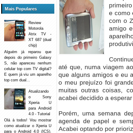
primeir
Mais Populares
e como 
com o Z
Review
amigo e
Motorola
Atrix TV -
apare
XT 687 (dual
produtiv
chip)
Alguém já reparou que
depois do primeiro Galaxy
Continue
S, não apareceu nenhum
até que, numa viagem ao 
celular top com TV digital?
que alguns amigos e eu 
E quem já viu um aparelho
top com dual...
o meu prejuízo foi grand
muitas outras coisas, co
Atualizando
acabei decidido a espera
o Sony
Xperia U
para Android
Porém, uma semana depo
4.0 - Tutorial
agenda de papel e sempr
Olá à todos! Vou mostrar
como atualizar o Xperia U
Acabei optando por priori
para o Android 4.0 (ICS).