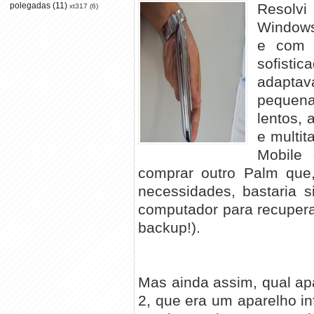
Resolvi
polegadas
(11)
xt317
(6)
Windows
e com 
sofistic
adapta
pequen
lentos,
e multit
Mobile
comprar outro Palm que
necessidades, bastaria 
computador para recupera
backup!).
Mas ainda assim, qual ap
2, que era um aparelho inf