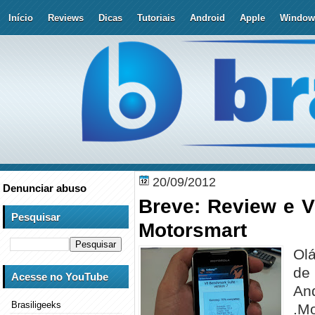
Início
Reviews
Dicas
Tutoriais
Android
Apple
Window
20/09/2012
Denunciar abuso
Breve: Review e V
Pesquisar
Motorsmart
Olá
de
Acesse no YouTube
An
Brasiligeeks
.M