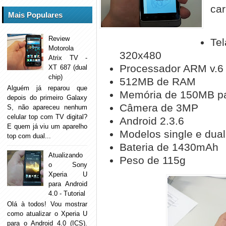
car
Mais Populares
Review
Te
Motorola
320x480
Atrix TV -
Processador ARM v.6 
XT 687 (dual
chip)
512MB de RAM
Alguém já reparou que
Memória de 150MB p
depois do primeiro Galaxy
Câmera de 3MP
S, não apareceu nenhum
celular top com TV digital?
Android 2.3.6
E quem já viu um aparelho
Modelos single e dual
top com dual...
Bateria de 1430mAh
Atualizando
Peso de 115g
o Sony
Xperia U
para Android
4.0 - Tutorial
Olá à todos! Vou mostrar
como atualizar o Xperia U
para o Android 4.0 (ICS).